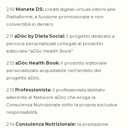
2.10
Monete DS:
crediti digitali virtuali interni alle
Piattaforme, a funzione promozionale e non
convertibili in denaro.
2.11
aDòc by Dieta Social:
il progetto dedicato a
percorsi personalizzati collegati al prodotto
editoriale "aDòc Health Book".
2.12
aDòc Health Book:
il prodotto editoriale
personalizzato acquistabile nell'ambito del
progetto aDòc.
2.13
Professionista:
il professionista abilitato
aderente al Network aDòc che eroga la
Consulenza Nutrizionale sotto la propria esclusiva
responsabilità.
2.14
Consulenza Nutrizionale:
la prestazione