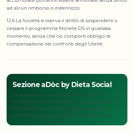
accumulate potranno essere annullate senza diritto
ad alcun rimborso o indennizzo.
12.6 La Società si riserva il diritto di sospendere o
cessare il programma Monete DS in qualsiasi
momento, senza che ciò comporti obbligo di
compensazione nei confronti degli Utenti.
Sezione aDòc by Dieta Social
Le disposizioni seguenti (Articoli 13–20)
disciplinano specificamente il progetto aDòc
by Dieta Social e l'acquisto del prodotto
editoriale personalizzato aDòc Health Book.